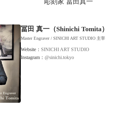
彫刻家 冨田真一
冨田 真一（Shinichi Tomita）
Master Engraver / SINICHI ART STUDIO 主宰
Website：
SINICHI ART STUDIO
Instagram：
@sinichi.tokyo