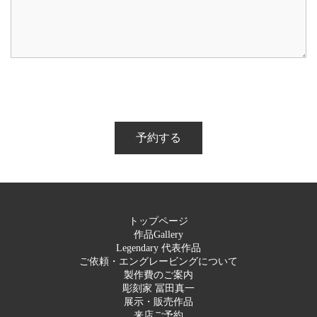
トップページ
作品Gallery
Legendary 代表作品
ご依頼・エングレービングについて
製作費のご案内
彫刻家 冨田真一
展示・販売作品
来店ご予約