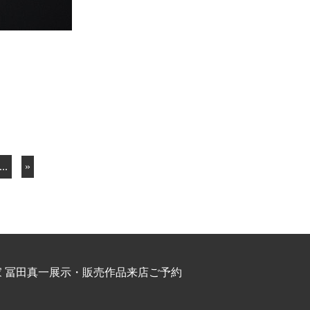
...
»
 冨田真一
展示・販売作品
来店ご予約