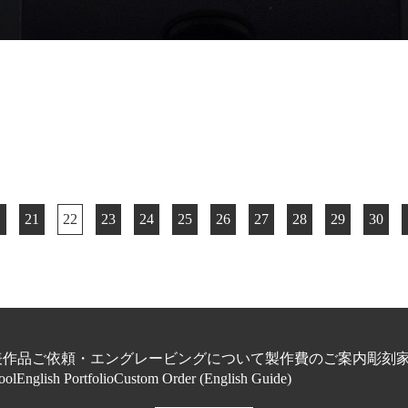
.
21
22
23
24
25
26
27
28
29
30
代表作品
ご依頼・エングレービングについて
製作費のご案内
彫刻家
ol
English Portfolio
Custom Order (English Guide)