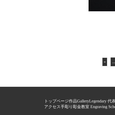
«
..
トップページ
作品Gallery
Legendary 
アクセス
手彫り彫金教室 Engraving Scho