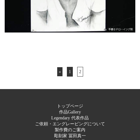
«
1
2
トップページ
作品Gallery
Legendary 代表作品
ご依頼・エングレービングについて
製作費のご案内
彫刻家 冨田真一