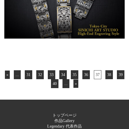
«
...
31
32
33
34
35
36
37
38
39
40
...
»
トップページ
作品Gallery
Legendary 代表作品